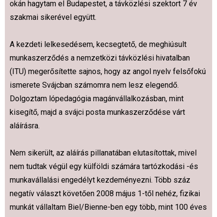
okán hagytam el Budapestet, a távközlési szektort 7 év
szakmai sikerével együtt.
A kezdeti lelkesedésem, kecsegtető, de meghiúsult
munkaszerződés a nemzetközi távközlési hivatalban
(ITU) megerősítette sajnos, hogy az angol nyelv felsőfokú
ismerete Svájcban számomra nem lesz elegendő.
Dolgoztam lópedagógia magánvállalkozásban, mint
kisegítő, majd a svájci posta munkaszerződése várt
aláírásra.
Nem sikerült, az aláírás pillanatában elutasítottak, mivel
nem tudtak végül egy külföldi számára tartózkodási -és
munkavállalási engedélyt kezdeményezni. Több száz
negatív választ követően 2008 május 1-től nehéz, fizikai
munkát vállaltam Biel/Bienne-ben egy több, mint 100 éves