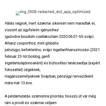
Hálás vagyok, mert szakmai sikereim nem maradtak el,
viszont az ügyfeleim igényeihez
igazodva büszkén csatlakoztam 2020.06.01-től svájci
Allianz csoporthoz, mint globális
pénzügyi, befektetési, svájci ingatlanfinanszírozási (2021
február 23-tól boldog, genfi
ingatlantulajdonosként) és biztosítási tanácsadója (expêrt
fokozattal) cégeknek,
magánszemélyeknek Svájcban, pénzügyi tervezőként
mára már 13.éve.
A példamutatás számomra prioritás, hosszú út vár még
rám a privát és szakmai céljaim