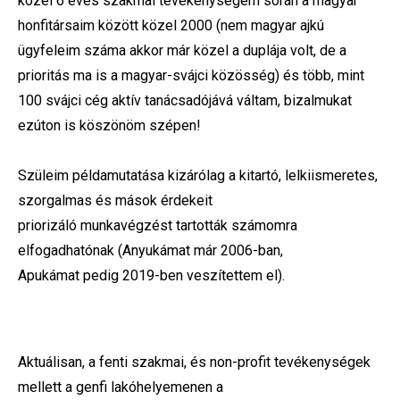
közel 6 éves szakmai tevékenységem során a magyar
honfitársaim között közel 2000 (nem magyar ajkú
ügyfeleim száma akkor már közel a duplája volt, de a
prioritás ma is a magyar-svájci közösség) és több, mint
100 svájci cég aktív tanácsadójává váltam, bizalmukat
ezúton is köszönöm szépen!
Szüleim példamutatása kizárólag a kitartó, lelkiismeretes,
szorgalmas és mások érdekeit
priorizáló munkavégzést tartották számomra
elfogadhatónak (Anyukámat már 2006-ban,
Apukámat pedig 2019-ben veszítettem el).
Aktuálisan, a fenti szakmai, és non-profit tevékenységek
mellett a genfi lakóhelyemenen a