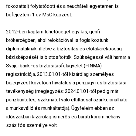
fokozattal) folytatódott és a neuchâteli egyetemen is
befejeztem 1 év MsC képzést.
2012-ben kaptam lehetőséget egy kis, genfi
brókercégben, ahol relokációval is foglalkoztunk
diplomatáknak, illetve a biztosítás és előtakarékosság
bázisképzését is biztosították. Szükségessé vált hamar a
Svájci bank -és biztosításfelügyelet (FINMA)
regisztrációja, 2013.01.01-től kizárólag személyes
bejegyzést követően hivatalos a pénzügyi és biztosítási
tevékenység (megjegyzés: 2024.01.01-től pedig már
pénzbüntetés, szakmától való eltiltással szankcionálható
a munkaválló és munkáltatója). Ügyfeleim ebben az
időszakban kizárólag ismerős és baráti köröm néhány
száz fős személye volt.