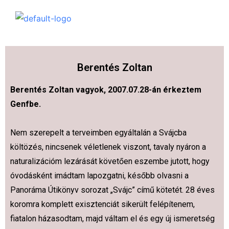
Berentés Zoltan
Berentés Zoltan vagyok, 2007.07.28-án érkeztem
Genfbe.
Nem szerepelt a terveimben egyáltalán a Svájcba
költözés, nincsenek véletlenek viszont, tavaly nyáron a
naturalizációm lezárását követően eszembe jutott, hogy
óvodásként imádtam lapozgatni, később olvasni a
Panoráma Útikönyv sorozat „Svájc” című kötetét. 28 éves
koromra komplett exisztenciát sikerült felépítenem,
fiatalon házasodtam, majd váltam el és egy új ismeretség