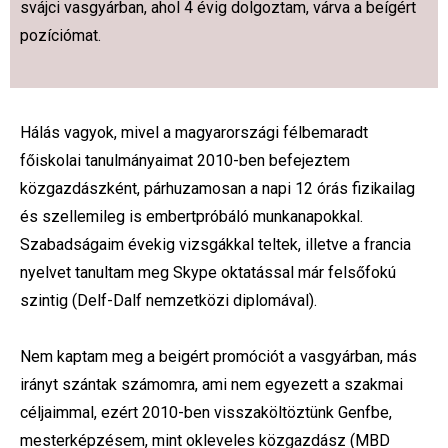
svájci vasgyárban, ahol 4 évig dolgoztam, várva a beígért
pozíciómat.
Hálás vagyok, mivel a magyarországi félbemaradt
főiskolai tanulmányaimat 2010-ben befejeztem
közgazdászként, párhuzamosan a napi 12 órás fizikailag
és szellemileg is embertpróbáló munkanapokkal.
Szabadságaim évekig vizsgákkal teltek, illetve a francia
nyelvet tanultam meg Skype oktatással már felsőfokú
szintig (Delf-Dalf nemzetközi diplomával).
Nem kaptam meg a beigért promóciót a vasgyárban, más
irányt szántak számomra, ami nem egyezett a szakmai
céljaimmal, ezért 2010-ben visszaköltöztünk Genfbe,
mesterképzésem, mint okleveles közgazdász (MBD