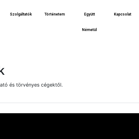
Szolgáltatók
Történetem
Együtt
Kapcsolat
Németül
k
ató és törvényes cégektől.