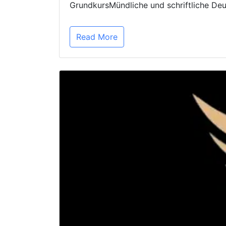
GrundkursMündliche und schriftliche De
Read More