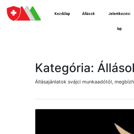
Kezdőlap
Állások
Jelentkezési
lap
Kategória:
Álláso
Állásajánlatok svájci munkaadótól, megbízh