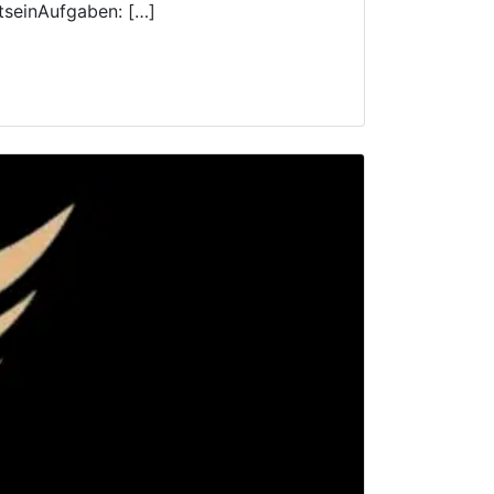
tseinAufgaben: […]