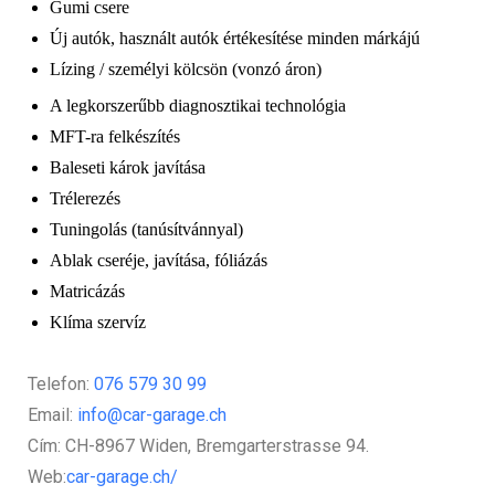
Gumi csere
Új autók, használt autók értékesítése minden márkájú
Lízing / személyi kölcsön (vonzó áron)
A legkorszerűbb diagnosztikai technológia
MFT-ra felkészítés
Baleseti károk javítása
Trélerezés
Tuningolás (tanúsítvánnyal)
Ablak cseréje, javítása, fóliázás
Matricázás
Klíma szervíz
Telefon:
076 579 30 99
Email:
info@car-garage.ch
Cím: CH-8967 Widen, Bremgarterstrasse 94.
Web:
car-garage.ch/