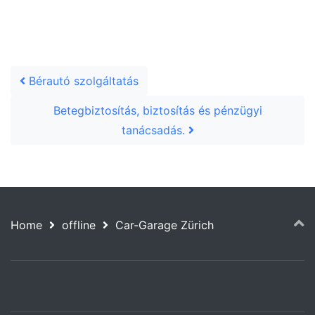
Post navigation
Bérautó szolgáltatás
Betegbiztosítás, biztosítás és pénzügyi
tanácsadás.
Home
offline
Car-Garage Zürich