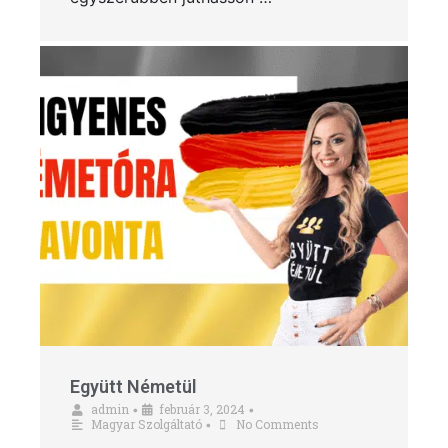
Együtt Németül
admin
február 3, 2024
•
•
Magyar Szolgáltató
No Comments
•