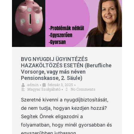
BVG NYUGDIJ ÜGYINTÉZÉS
HAZAKÖLTÖZÉS ESETÉN (Berufliche
Vorsorge, vagy más néven
Pensionskasse, 2. Säule)
admin
február 3, 2025
•
•
Magyar Szolgáltató
No Comments
•
Szeretné kivenni a nyugdíjbiztosítását,
de nem tudja, hogyan kezdjen hozzá?
Segítek Önnek eligazodni a
folyamatban, hogy minél gyorsabban és
egyszerűbben juthasson …