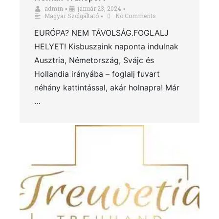
admin
január 23, 2024
•
•
Magyar Szolgáltató
No Comments
•
EURÓPA? NEM TÁVOLSÁG.FOGLALJ
HELYET! Kisbuszaink naponta indulnak
Ausztria, Németország, Svájc és
Hollandia irányába – foglalj fuvart
néhány kattintással, akár holnapra! Már
…