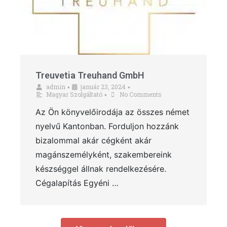
Treuvetia Treuhand GmbH
admin
január 23, 2024
•
•
Magyar Szolgáltató
No Comments
•
Az Ön könyvelőirodája az összes német
nyelvű Kantonban. Forduljon hozzánk
bizalommal akár cégként akár
magánszemélyként, szakembereink
készséggel állnak rendelkezésére.
Cégalapítás Egyéni …