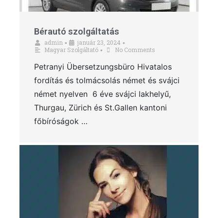
Bérautó szolgáltatás
admin
január 23, 2024
•
•
Magyar Szolgáltató
No Comments
•
Petranyi Übersetzungsbüro Hivatalos
fordítás és tolmácsolás német és svájci
német nyelven 6 éve svájci lakhelyű,
Thurgau, Zürich és St.Gallen kantoni
főbíróságok …