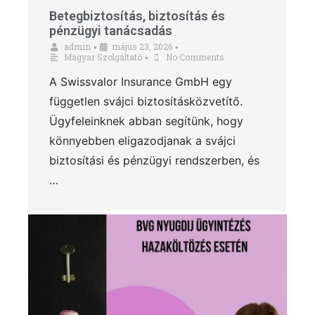
Betegbiztosítás, biztosítás és
pénzügyi tanácsadás
admin
május 23, 2026
•
•
Magyar Szolgáltató
No Comments
•
A Swissvalor Insurance GmbH egy
független svájci biztosításközvetítő.
Ügyfeleinknek abban segítünk, hogy
könnyebben eligazodjanak a svájci
biztosítási és pénzügyi rendszerben, és
…