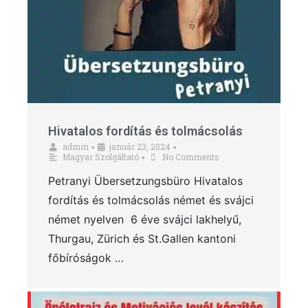
Hivatalos fordítás és tolmácsolás
admin
január 23, 2024
•
•
Magyar Szolgáltató
No Comments
•
Petranyi Übersetzungsbüro Hivatalos
fordítás és tolmácsolás német és svájci
német nyelven 6 éve svájci lakhelyű,
Thurgau, Zürich és St.Gallen kantoni
főbíróságok …