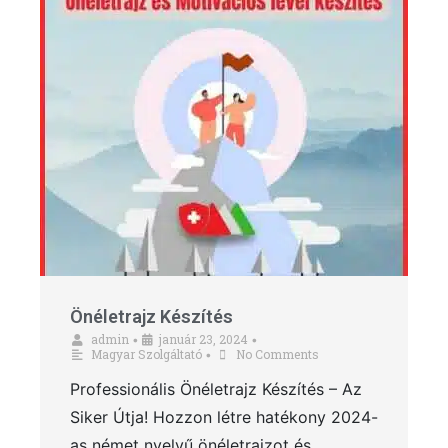
Önéletrajz Készítés
admin
január 23, 2024
•
•
Magyar Szolgáltató
No Comments
•
Professionális Önéletrajz Készítés – Az
Siker Útja! Hozzon létre hatékony 2024-
as német nyelvű önéletrajzot és