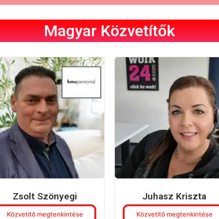
Magyar Közvetítők
Zsolt Szönyegi
Juhasz Kriszta
Közvetítő megtenkintése
Közvetítő megtenkintése