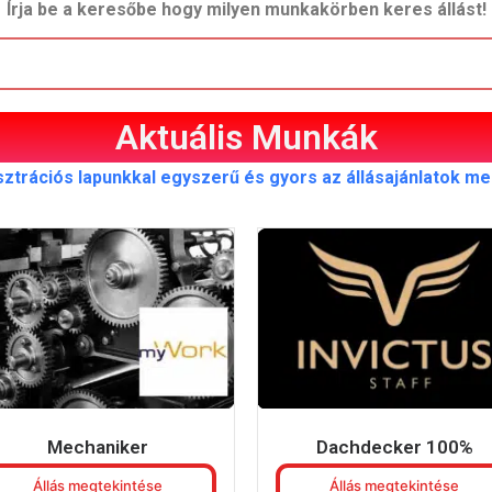
Írja be a keresőbe hogy milyen munkakörben keres állást!
Aktuális Munkák
sztrációs lapunkkal egyszerű és gyors az állásajánlatok m
Mechaniker
Dachdecker 100%
Állás megtekintése
Állás megtekintése