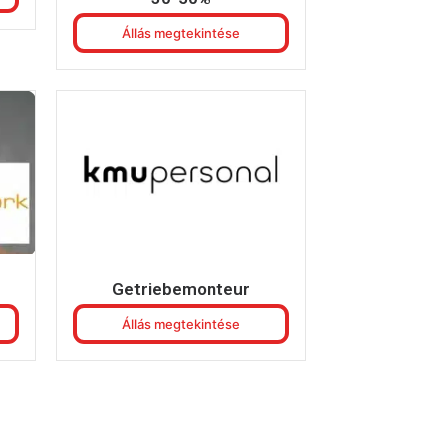
Állás megtekintése
Getriebemonteur
Állás megtekintése