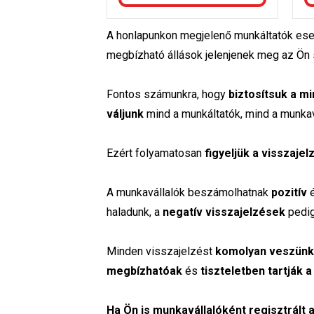
A honlapunkon megjelenő munkáltatók es
megbízható állások jelenjenek meg az Ön
Fontos számunkra, hogy
biztosítsuk a m
váljunk
mind a munkáltatók, mind a munkav
Ezért folyamatosan
figyeljük a visszaje
A munkavállalók beszámolhatnak
pozitív
haladunk, a
negatív visszajelzések
pedi
Minden visszajelzést
komolyan veszünk
megbízhatóak
és
tiszteletben tartják 
Ha Ön is munkavállalóként regisztrált 