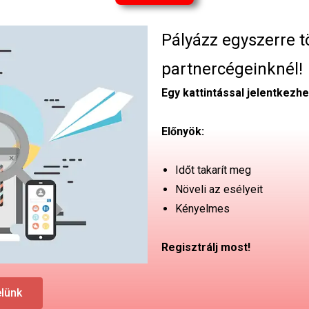
Pályázz egyszerre t
partnercégeinknél!
Egy kattintással jelentkezhe
Előnyök:
Időt takarít meg
Növeli az esélyeit
Kényelmes
Regisztrálj most!
elünk