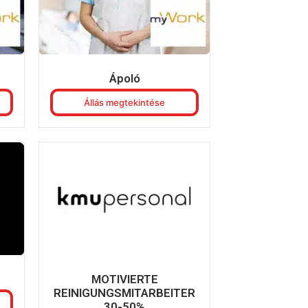
Ápoló
Állás megtekintése
MOTIVIERTE
REINIGUNGSMITARBEITER
30-50%