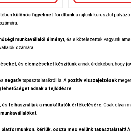
etében
különös figyelmet fordítunk
a rajtunk keresztül pályázó
 számára.
inőségi munkavállalói élményt
, és elkötelezettek vagyunk amel
állalók számára.
lzéseket
, és
elemzéseket készítünk
annak érdekében, hogy
ja
és
negatív
tapasztalataikról is. A
pozitív visszajelzések
megerő
g
lehetőséget adnak a fejlődésre
.
, és
felhasználjuk a munkáltatók értékelésére
. Csak olyan m
a munkavállalókat
.
a platformunkon, kérjük, ossza meg velünk tapasztalatait!
A 