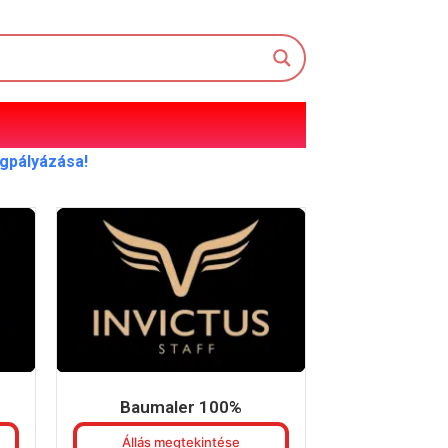
egpályázása!
Baumaler 100%
Állás megtekintése