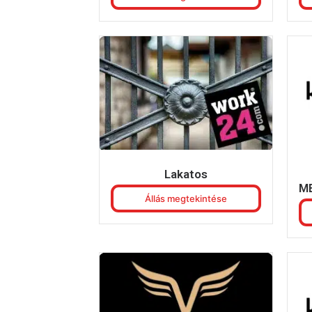
Lakatos
M
Állás megtekintése