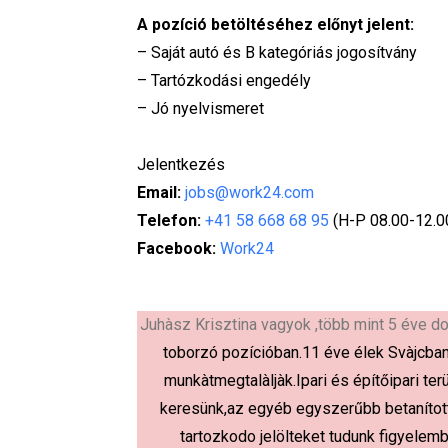
A pozíció betöltéséhez előnyt jelent:
– Saját autó és B kategóriás jogosítvány
– Tartózkodási engedély
– Jó nyelvismeret
Jelentkezés
Email:
jobs@work24.com
Telefon:
+41 58 668 68 95
(H-P 08.00-12.00
Facebook:
Work24
Juhàsz Krisztina vagyok ,több mint 5 éve do
toborzó pozícióban.11 éve élek Svàjcba
munkàt
megtalàljàk.Ipari és építőipari ter
keresünk,az egyéb egyszerűbb betaníto
tartozkodo jelölteket tudunk figyelem