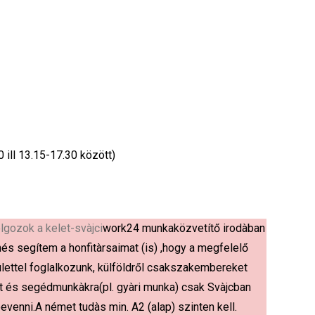
 ill 13.15-17.30 között)
lgozok a kelet-svàjci
work24 munkaközvetítő irodàban
n
és segítem a honfitàrsaimat (is) ,hogy a megfelelő
ülettel foglalkozunk, külföldről csak
szakembereket
tt és segédmunkàkra
(pl. gyàri munka) csak Svàjcban
be
venni.A német tudàs min. A2 (alap) szinten kell.