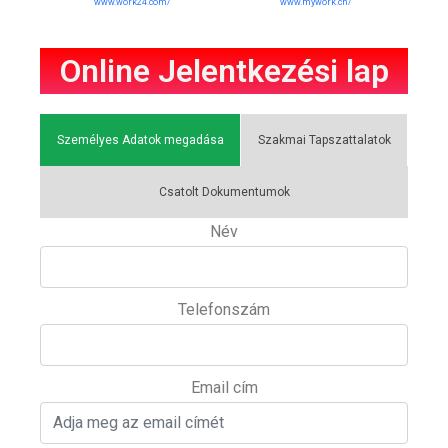
www.work24.com/
www.mywork.ch/
Online Jelentkezési lap
Személyes Adatok megadása
Szakmai Tapszattalatok
Csatolt Dokumentumok
Név
Telefonszám
Email cím