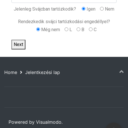
Jelenleg Svájcban tartózkodik?
Igen
Nem
Rendezkedik svájci tartózkodási engedéllyel?
Még nem
L
B
C
Next
Home
Jelentkezési lap
Powered by Visualmodo.