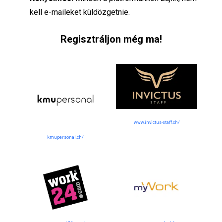
kell e-maileket küldözgetnie.
Regisztráljon még ma!
www.invictus-staff.ch/
kmupersonal.ch/