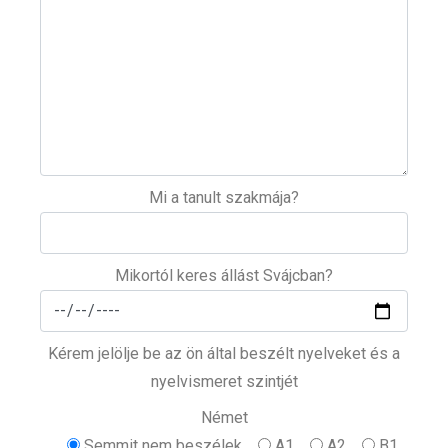
Mi a tanult szakmája?
Mikortól keres állást Svájcban?
Kérem jelölje be az ön által beszélt nyelveket és a
nyelvismeret szintjét
Német
Semmit nem beszélek
A1
A2
B1