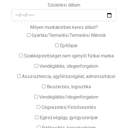
Születési dátum
Milyen munkakörben keres állást?
Gyártás/Termelés/Termelési Mérnök
Építőipar
Szakképzettséget nem igénylő fizikai munka
Vendéglátás, idegenforgalom
Asszisztencia, ügyfélszolgálat, adminisztráció
Beszerzés, logisztika
Vendéglátás/Idegenforgalom
Cégvezetés/Felsővezetés
Egészségügy, gyógyszeripar
Értékesítés, kereskedelem