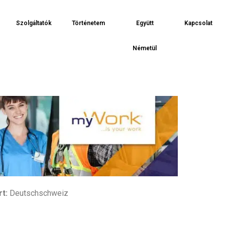
Szolgáltatók
Történetem
Együtt
Kapcsolat
Németül
t:
Deutschschweiz