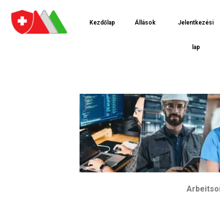
Kezdőlap
Állások
Jelentkezési
lap
Arbeitsor