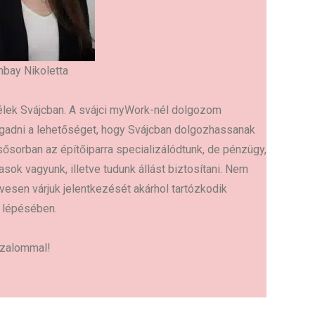
bay Nikoletta
élek Svájcban. A svájci myWork-nél dolgozom
adni a lehetőséget, hogy Svájcban dolgozhassanak
sősorban az építőiparra specializálódtunk, de pénzügy,
asok vagyunk, illetve tudunk állást biztosítani. Nem
esen várjuk jelentkezését akárhol tartózkodik
 lépésében.
izalommal!