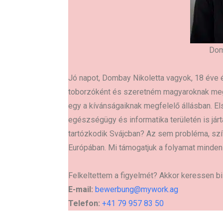
Dom
Jó napot, Dombay Nikoletta vagyok, 18 éve 
toborzóként és szeretném magyaroknak meg
egy a kívánságaiknak megfelelő állásban. El
egészségügy és informatika területén is járt
tartózkodik Svájcban? Az sem probléma, szív
Európában. Mi támogatjuk a folyamat minden
Felkeltettem a figyelmét? Akkor keressen b
E-mail:
bewerbung@mywork.ag
Telefon:
+41 79 957 83 50