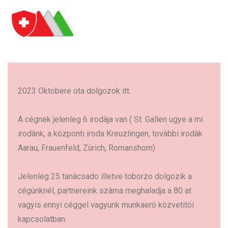
2023 Oktobere ota dolgozok itt.
A cégnek jelenleg 6 irodàja van ( St. Gallen ugye a mi
irodànk, a központi iroda Kreuzlingen, tovàbbi irodàk
Aarau, Frauenfeld, Zürich, Romanshorn)
Jelenleg 25 tanàcsado illetve toborzo dolgozik a
cégünknél, partnereink szàma meghaladja a 80 at
vagyis ennyi céggel vagyunk munkaerö közvetitöi
kapcsolatban.