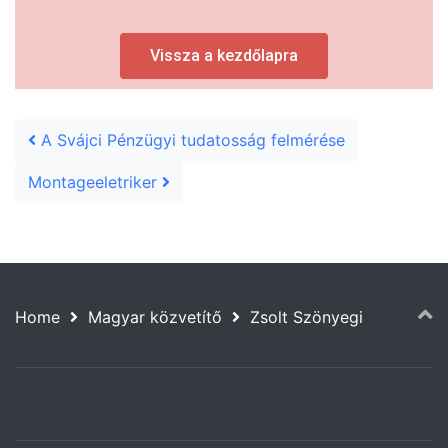
Vissza a kezdőlapra
Post navigation
A Svájci Pénzügyi tudatosság felmérése
Montageeletriker
Home
Magyar közvetítő
Zsolt Szönyegi