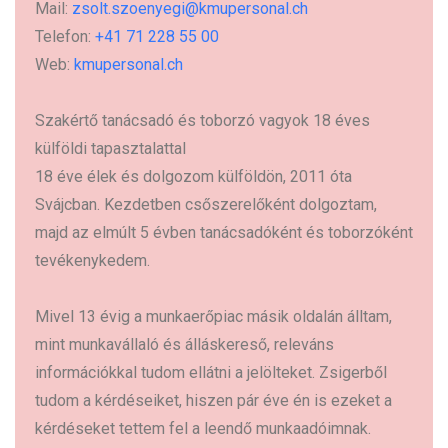
Mail:
zsolt.szoenyegi@kmupersonal.ch
Telefon:
+41 71 228 55 00
Web:
kmupersonal.ch
Szakértő tanácsadó és toborzó vagyok 18 éves
külföldi tapasztalattal
18 éve élek és dolgozom külföldön, 2011 óta
Svájcban. Kezdetben csőszerelőként dolgoztam,
majd az elmúlt 5 évben tanácsadóként és toborzóként
tevékenykedem.
Mivel 13 évig a munkaerőpiac másik oldalán álltam,
mint munkavállaló és álláskereső, releváns
információkkal tudom ellátni a jelölteket. Zsigerből
tudom a kérdéseiket, hiszen pár éve én is ezeket a
kérdéseket tettem fel a leendő munkaadóimnak.