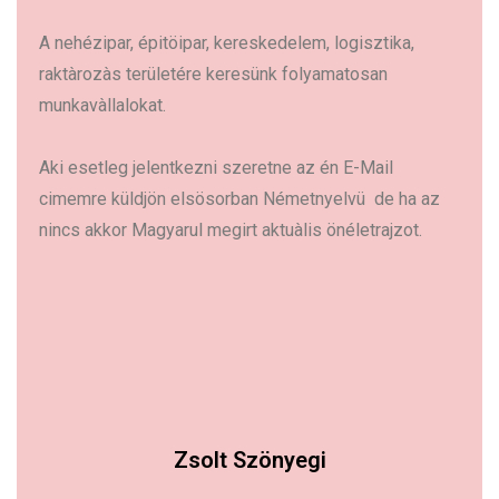
A nehézipar, épitöipar, kereskedelem, logisztika,
raktàrozàs területére keresünk folyamatosan
munkavàllalokat.
Aki esetleg jelentkezni szeretne az én E-Mail
cimemre küldjön elsösorban Németnyelvü de ha az
nincs akkor Magyarul megirt aktuàlis önéletrajzot.
Zsolt Szönyegi