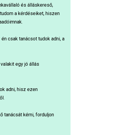
kavállaló és álláskereső,
l tudom a kérdéseiket, hiszen
kaadóimnak.
n csak tanácsot tudok adni, a
alakit egy jó állás
k adni, hisz ezen
ől.
 tanácsát kérni, forduljon