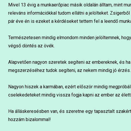
Mivel 13 évig a munkaerőpiac másik oldalán álltam, mint mun
releváns információkkal tudom ellátni a jelölteket. Zsigerbő
pár éve én is ezeket a kérdéseket tettem fel a leendő mun
Természetesen mindig elmondom minden jelöltemnek, hogy é
végső döntés az övék.
Alapvetően nagyon szeretek segíteni az embereknek, és ha v
megszerzéséhez tudok segíteni, az nekem mindig jó érzés.
Nagyon hiszek a karmában, ezért először mindig megpróbálo
cselekedeteket mindig vissza fogja kapni az ember az élett
Ha álláskeresésben van, és szeretne egy tapasztalt szakértő
hozzám bizalommal!