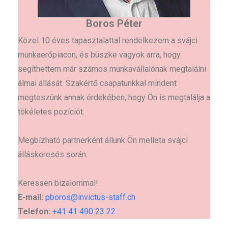
Boros Péter
Közel 10 éves tapasztalattal rendelkezem a svájci
munkaerőpiacon, és büszke vagyok arra, hogy
segíthettem már számos munkavállalónak megtalálni
álmai állását. Szakértő csapatunkkal mindent
megteszünk annak érdekében, hogy Ön is megtalálja a
tökéletes pozíciót.
Megbízható partnerként állunk Ön melleta svájci
álláskeresés során.
Keressen bizalommal!
E-mail:
pboros@invictus-staff.ch
Telefon:
+41 41 490 23 22