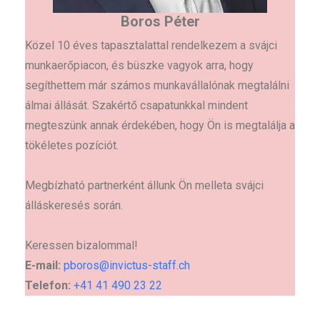
Boros Péter
Közel 10 éves tapasztalattal rendelkezem a svájci
munkaerőpiacon, és büszke vagyok arra, hogy
segíthettem már számos munkavállalónak megtalálni
álmai állását. Szakértő csapatunkkal mindent
megteszünk annak érdekében, hogy Ön is megtalálja a
tökéletes pozíciót.
Megbízható partnerként állunk Ön melleta svájci
álláskeresés során.
Keressen bizalommal!
E-mail:
pboros@invictus-staff.ch
Telefon:
+41 41 490 23 22