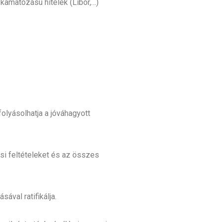
 kamatozású hitelek (Libor,…)
folyásolhatja a jóváhagyott
ési feltételeket és az összes
ával ratifikálja.