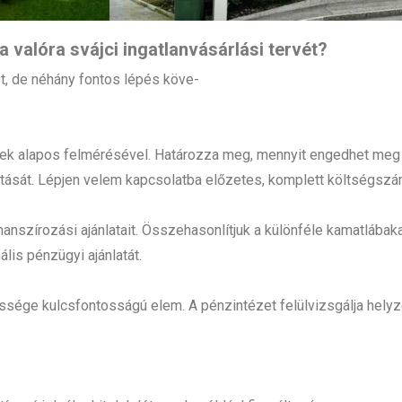
 valóra svájci ingatlanvásárlási tervét?
et, de néhány fontos lépés köve-
ek alapos felmérésével. Határozza meg, mennyit engedhet meg m
itását. Lépjen velem kapcsolatba előzetes, komplett költségsz
anszírozási ajánlatait. Összehasonlítjuk a különféle kamatlábakat
lis pénzügyi ajánlatát.
ssége kulcsfontosságú elem. A pénzintézet felülvizsgálja helyz