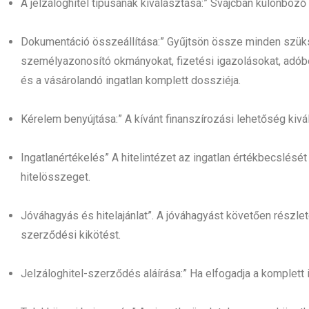
A jelzáloghitel típusának kiválasztása:” Svájcban különböző 
Dokumentáció összeállítása:” Gyűjtsön össze minden szü
személyazonosító okmányokat, fizetési igazolásokat, adóbev
és a vásárolandó ingatlan komplett dossziéja.
Kérelem benyújtása:” A kívánt finanszírozási lehetőség kivá
Ingatlanértékelés” A hitelintézet az ingatlan értékbecslésé
hitelösszeget.
Jóváhagyás és hitelajánlat”. A jóváhagyást követően részlet
szerződési kikötést.
Jelzáloghitel-szerződés aláírása:” Ha elfogadja a komplett in