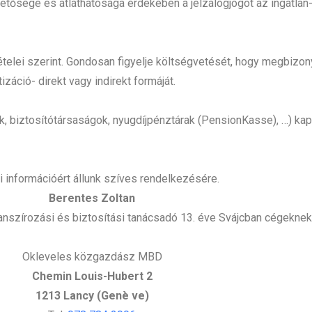
ősége és átláthatósága érdekében a jelzálogjogot az ingatlan-n
tételei szerint. Gondosan figyelje költségvetését, hogy megbizon
izáció- direkt vagy indirekt formáját.
ok, biztosítótársaságok, nyugdíjpénztárak (PensionKasse), …) kap
 információért állunk szíves rendelkezésére.
Berentes Zoltan
finanszírozási és biztosítási tanácsadó 13. éve Svájcban cégek
Okleveles közgazdász MBD
Chemin Louis-Hubert 2
1213 Lancy (Genè ve)