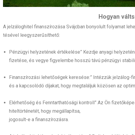
Hogyan váltsa
A jelzáloghitel finanszírozása Svájcban bonyolult folyamat leh
tésével leegyszerűsíthető:
Pénzügyi helyzetének értékelése” Kezdje anyagi helyzetén
fizetése, és vegye figyelembe hosszú távú pénzügyi stabil
Finanszírozási lehetőségek keresése:” Intézzük jelzálog-fin
és a kapcsolódó díjakat, hogy megtaláljuk közösen az optimá
Elérhetőség és Fenntarthatósági kontroll” Az Ön fizetőképe
hiteltörténetét, hogy megállapítsa,
jogosult-e a finanszírozásra.