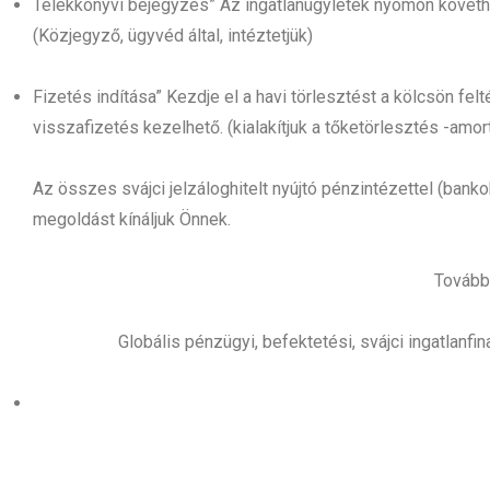
Telekkönyvi bejegyzés” Az ingatlanügyletek nyomon követhet
(Közjegyző, ügyvéd által, intéztetjük)
Fizetés indítása” Kezdje el a havi törlesztést a kölcsön fel
visszafizetés kezelhető. (kialakítjuk a tőketörlesztés -amort
Az összes svájci jelzáloghitelt nyújtó pénzintézettel (bank
megoldást kínáljuk Önnek.
További
Globális pénzügyi, befektetési, svájci ingatlan