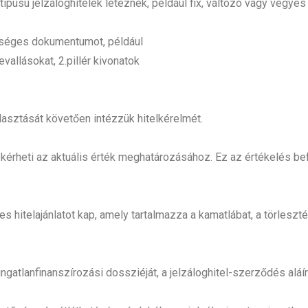
típusú jelzáloghitelek léteznek, például fix, változó vagy vegyes
kséges dokumentumot, például
allásokat, 2.pillér kivonatok
lasztását követően intézzük hitelkérelmét.
t kérheti az aktuális érték meghatározásához. Ez az értékelés be
es hitelajánlatot kap, amely tartalmazza a kamatlábat, a törleszt
gatlanfinanszírozási dossziéját, a jelzáloghitel-szerződés aláírás