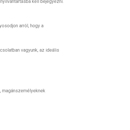
yilvántartásba kell bejegyezni.
yosodjon arról, hogy a
csolatban vagyunk, az ideális
nek, magánszemélyeknek