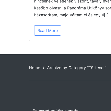
nincsenek véletlenek viszont, tavaly ny
később olvasni a Panoráma Útikönyv soro
házasodtam, majd váltam el és egy új […
Read More
Home
Archive by Category "Történet"
Powered by Visualmodo.