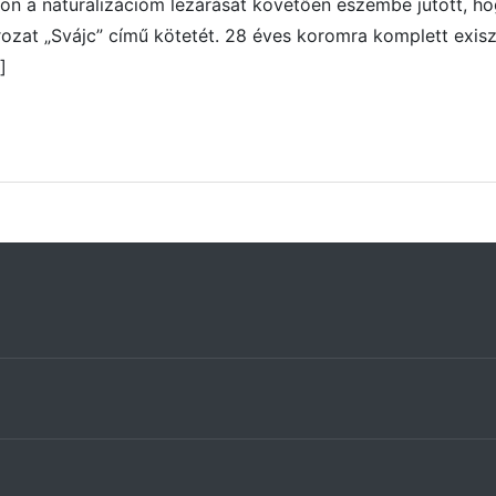
áron a naturalizációm lezárását követően eszembe jutott, 
zat „Svájc” című kötetét. 28 éves koromra komplett exiszte
]