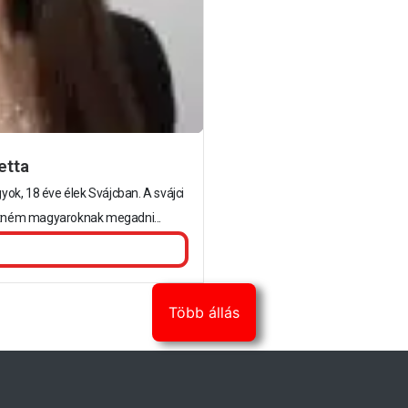
etta
ok, 18 éve élek Svájcban. A svájci
tném magyaroknak megadni...
Több állás