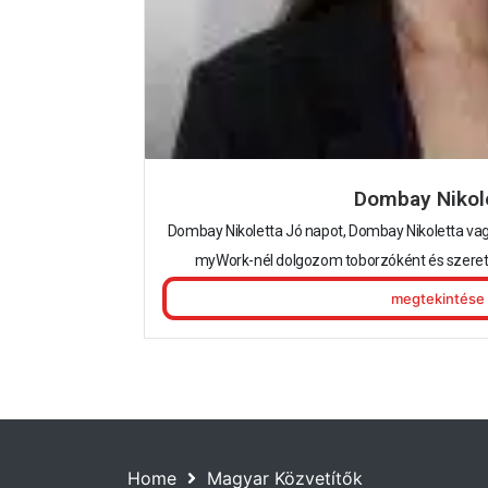
Dombay Nikol
Dombay Nikoletta Jó napot, Dombay Nikoletta vagy
myWork-nél dolgozom toborzóként és szere
megtekintése
Home
Magyar Közvetítők