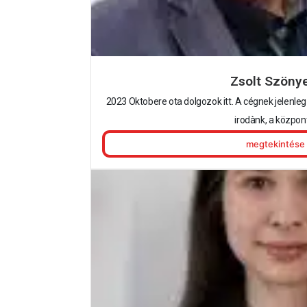
Zsolt Szöny
2023 Oktobere ota dolgozok itt. A cégnek jelenleg 
irodànk, a központi
megtekintése