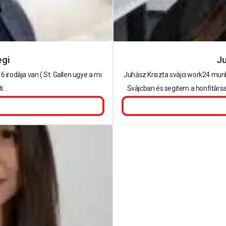
egi
Ju
6 irodàja van ( St. Gallen ugye a mi
Juhász Kriszta svàjci work24 munk
...
Svàjcban és segitem a honfitàrsa