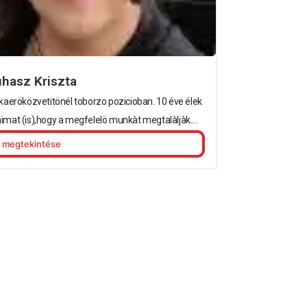
hasz Kriszta
aeröközvetitönél toborzo pozicioban. 10 éve élek
imat (is),hogy a megfelelö munkàt megtalàljàk....
megtekintése